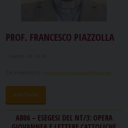
PROF. FRANCESCO PIAZZOLLA
–
invitato –
dc
•
D.Tb
Tel. 3440502072 –
donfrancescopiazzolla@gmail.com
Area Discite
AB06 –
ESEGESI DEL NT/3: OPERA
GIOVANNEA E LETTERE CATTOLICHE