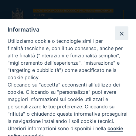
Informativa
Utilizziamo cookie o tecnologie simili per
Indirizzi:
finalità tecniche e, con il tuo consenso, anche per
Viale Colli Aminei, 2
altre finalità ("interazioni e funzionalità semplici",
80131 Napoli
"miglioramento dell'esperienza", "misurazione" e
Telefono:
"targeting e pubblicità") come specificato nella
tel +39.081.7410000
cookie policy.
Cliccando su "accetta" acconsenti all'utilizzo dei
cookie. Cliccando su "personalizza" puoi avere
Email:
maggiori informazioni sui cookie utilizzati e
segreteria.st@pftim.it
amministrazione.st@pftim.it
personalizzare le tue preferenze. Cliccando su
Sito web:
"rifiuta" o chiudendo questa informativa proseguirai
https://santommaso.pftim.it/
la navigazione installando i soli cookie tecnici.
Ulteriori informazioni sono disponibili nella
cookie
policy
completa.