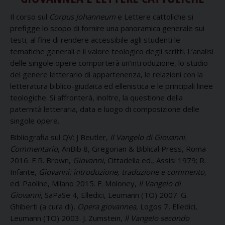
Il corso sul
Corpus Johanneum
e Lettere cattoliche si
prefigge lo scopo di fornire una panoramica generale sui
testi, al fine di rendere accessibile agli studenti le
tematiche generali e il valore teologico degli scritti. L’analisi
delle singole opere comporterà un’introduzione, lo studio
del genere letterario di appartenenza, le relazioni con la
letteratura biblico-giudaica ed ellenistica e le principali linee
teologiche. Si affronterà, inoltre, la questione della
paternità letteraria, data e luogo di composizione delle
singole opere.
Bibliografia sul QV: J Beutler,
Il Vangelo di Giovanni.
Commentario
, AnBib 8, Gregorian & Biblical Press, Roma
2016. E.R. Brown,
Giovanni
, Cittadella ed., Assisi 1979; R.
Infante,
Giovanni: introduzione, traduzione e commento
,
ed. Paoline, Milano 2015. F. Moloney,
Il Vangelo di
Giovanni
, SaPaSe 4, Elledici, Leumann (TO) 2007. G.
Ghiberti (a cura di),
Opera giovannea
, Logos 7, Elledici,
Leumann (TO) 2003. J. Zumstein,
Il Vangelo secondo