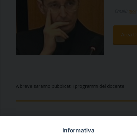
Email:
gior
Area Di
A breve saranno pubblicati i programmi del docente
Informativa