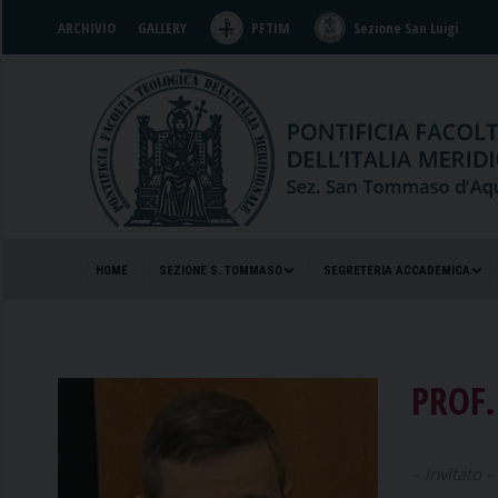
ARCHIVIO
GALLERY
PFTIM
Sezione San Luigi
HOME
SEZIONE S. TOMMASO
SEGRETERIA ACCADEMICA
HOME
SEZIONE S. TOMMASO
SEGRETERIA ACCADEMICA
PROF.
– invitato 