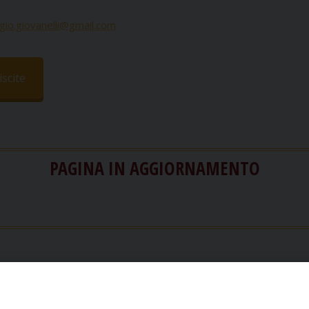
gio.giovanelli@gmail.com
scite
PAGINA IN AGGIORNAMENTO