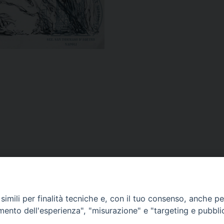
imili per finalità tecniche e, con il tuo consenso, anche per 
Indirizzi:
Email:
amento dell'esperienza", "misurazione" e "targeting e pubbli
Viale Colli Aminei, 2
segreteria.st@pftim.it