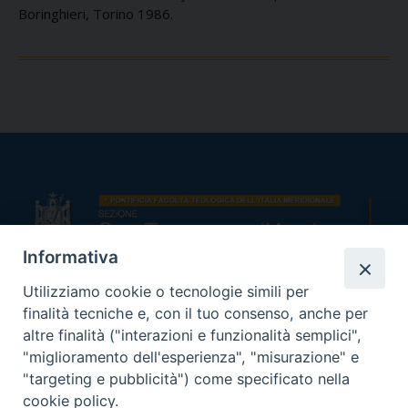
Boringhieri, Torino 1986.
Informativa
Utilizziamo cookie o tecnologie simili per
Indirizzi:
finalità tecniche e, con il tuo consenso, anche per
Viale Colli Aminei, 2
altre finalità ("interazioni e funzionalità semplici",
80131 Napoli
"miglioramento dell'esperienza", "misurazione" e
Telefono:
"targeting e pubblicità") come specificato nella
tel +39.081.7410000
cookie policy.