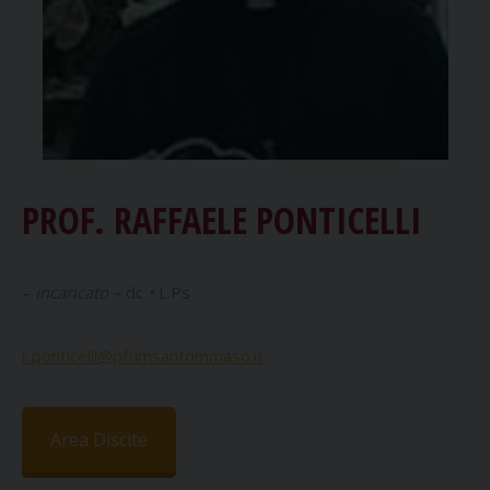
PROF.
RAFFAELE
PONTICELLI
–
incaricato –
dc
•
L.Ps
r.ponticelli@pftimsantommaso.it
Area Discite