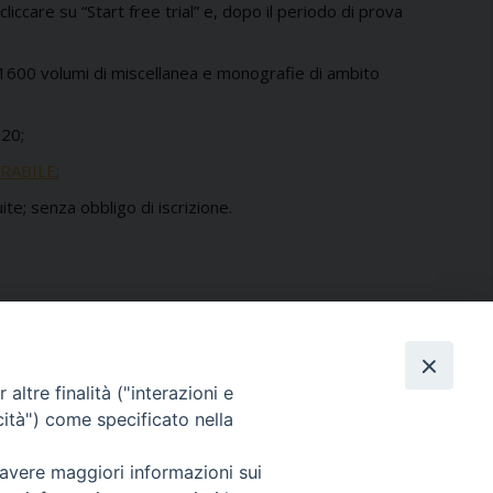
cliccare su “Start free trial” e, dopo il periodo di prova
600 volumi di miscellanea e monografie di ambito
020;
MIRABILE
;
uite; senza obbligo di iscrizione.
altre finalità ("interazioni e
SERVIZI
cità") come specificato nella
Home
it
 avere maggiori informazioni sui