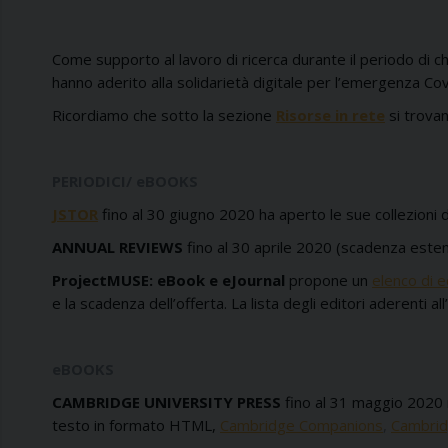
Come supporto al lavoro di ricerca durante il periodo di c
hanno aderito alla solidarietà digitale per l’emergenza Co
Ricordiamo che sotto la sezione
Risorse in rete
si trovan
PERIODICI/ eBOOKS
JSTOR
fino al 30 giugno 2020 ha aperto le sue collezioni 
ANNUAL REVIEWS
fino al 30 aprile 2020 (scadenza estend
ProjectMUSE: eBook e eJournal
propone un
elenco di e
e la scadenza dell’offerta. La lista degli editori aderenti a
eBOOKS
CAMBRIDGE UNIVERSITY PRESS
fino al 31 maggio 2020 r
testo in formato HTML,
Cambridge Companions
,
Cambrid