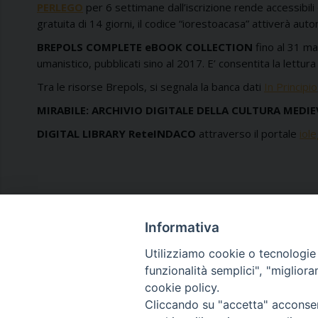
PERLEGO
per 6 settimane dall’iscrizione rende accessibili o
gratuita di 14 giorni, il codice “iorestoacasa” attiverà au
BREPOLS COMPLETE eBOOK COLLECTION
fino al 31 ma
umanistico, pubblicati sino al 2017. E’ consentita la lettur
Tra le risorse Brepols, si segnala la banca dati
In Principio
MIRABILE: ARCHIVIO DIGITALE DELLA CULTURA MEDIE
DIGITAL LIBRARY ReteINDACO
attraverso il portale
iole
Informativa
Utilizziamo cookie o tecnologie s
funzionalità semplici", "miglior
cookie policy.
Cliccando su "accetta" acconsent