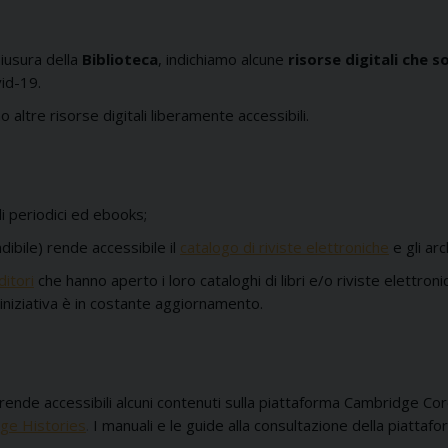
hiusura della
Biblioteca
, indichiamo alcune
risorse digitali che 
vid-19.
o altre risorse digitali liberamente accessibili.
di periodici ed ebooks;
ibile) rende accessibile il
catalogo di riviste elettroniche
e gli arc
ditori
che hanno aperto i loro cataloghi di libri e/o riviste elettroni
ll’iniziativa è in costante aggiornamento.
ende accessibili alcuni contenuti sulla piattaforma Cambridge Core
ge Histories
.
I manuali e le guide alla consultazione della piatta