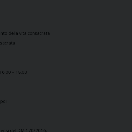
to della vita consacrata
nsacrata
16.00 – 18.00
poli
 sensi del DM 170/2016.