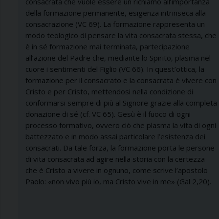
consacrata
che vuole essere un richiamo
all’importanza
della formazione permanente,
esigenza intrinseca alla
consacrazione
(VC 69). La formazione rappresenta
un
modo teologico di pensare
la vita consacrata stessa, che
è in sé
formazione mai terminata, partecipazione
all’azione del Padre che,
mediante lo Spirito, plasma nel
cuore
i sentimenti del Figlio (VC 66).
In quest’ottica, la
formazione per il
consacrato e la consacrata è vivere con
Cristo e per Cristo, mettendosi nella
condizione di
conformarsi sempre di
più al Signore grazie alla completa
donazione di sé (cf. VC 65). Gesù è il
fuoco di ogni
processo formativo,
ovvero ciò che plasma la vita di ogni
battezzato e in modo assai particolare
l’esistenza dei
consacrati. Da tale forza,
la formazione porta le persone
di vita
consacrata ad agire nella storia con la
certezza
che è Cristo a vivere in
ognuno, come scrive l’apostolo
Paolo:
«non vivo più io, ma Cristo vive in me»
(Gal 2,20).