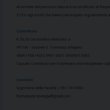
Al termine del percorso rilascerà
un certificato di freq
5 CFU agli iscritti che hanno partecipato
regolarmente a 
Contributo
€ 50,00
con bonifico intestato a:
PFTIM – Sezione S. Tommaso d’Aquino
IBAN IT88 H033 5901 6001 00000015382
Causale: Contributo per il Seminario
interdisciplinare su
Contatti
Segreteria della Facoltà | 081.7410000
formazione.teologia@gmail.com