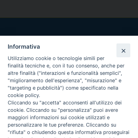
Informativa
Utilizziamo cookie o tecnologie simili per
finalità tecniche e, con il tuo consenso, anche per
altre finalità ("interazioni e funzionalità semplici",
Indirizzi:
"miglioramento dell'esperienza", "misurazione" e
Viale Colli Aminei, 2
"targeting e pubblicità") come specificato nella
80131 Napoli
cookie policy.
Telefono:
Cliccando su "accetta" acconsenti all'utilizzo dei
tel +39.081.7410000
cookie. Cliccando su "personalizza" puoi avere
maggiori informazioni sui cookie utilizzati e
personalizzare le tue preferenze. Cliccando su
Email:
segreteria.st@pftim.it
amministrazione.st@pftim.it
"rifiuta" o chiudendo questa informativa proseguirai