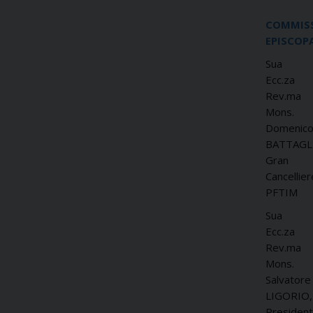
COMMIS
EPISCOP
Sua
Ecc.za
Rev.ma
Mons.
Domenic
BATTAGLI
Gran
Cancellier
PFTIM
Sua
Ecc.za
Rev.ma
Mons.
Salvatore
LIGORIO,
Presiden