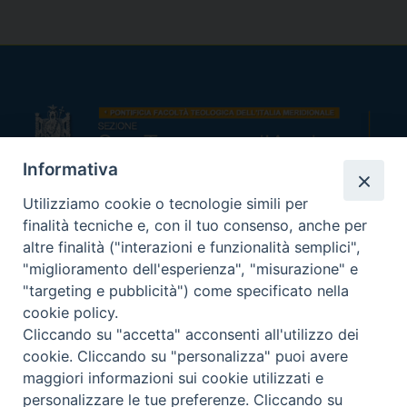
Informativa
Utilizziamo cookie o tecnologie simili per
Indirizzi:
finalità tecniche e, con il tuo consenso, anche per
Viale Colli Aminei, 2
altre finalità ("interazioni e funzionalità semplici",
80131 Napoli
"miglioramento dell'esperienza", "misurazione" e
Telefono:
"targeting e pubblicità") come specificato nella
tel +39.081.7410000
cookie policy.
Cliccando su "accetta" acconsenti all'utilizzo dei
cookie. Cliccando su "personalizza" puoi avere
Email:
maggiori informazioni sui cookie utilizzati e
segreteria.st@pftim.it
amministrazione.st@pftim.it
personalizzare le tue preferenze. Cliccando su