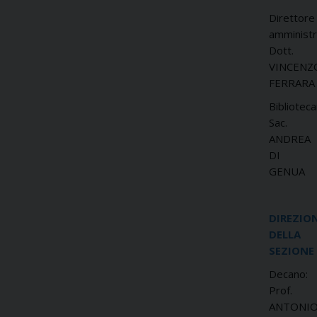
Direttore
amministr
Dott.
VINCENZ
FERRARA
Biblioteca
Sac.
ANDREA
DI
GENUA
DIREZIO
DELLA
SEZIONE
Decano:
Prof.
ANTONI