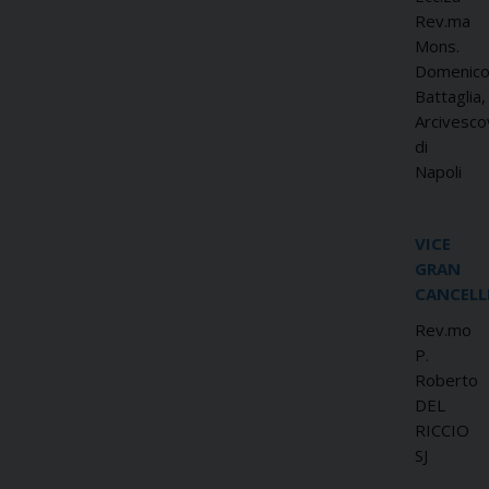
Rev.ma
Mons.
Domenic
Battaglia,
Arcivesco
di
Napoli
VICE
GRAN
CANCELL
Rev.mo
P.
Roberto
DEL
RICCIO
SJ