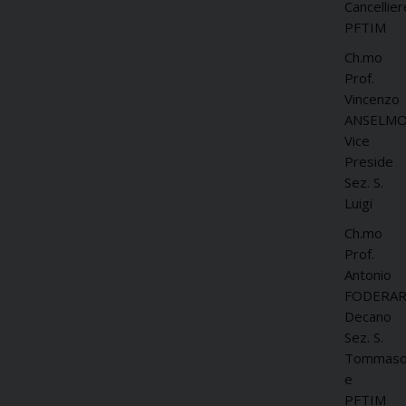
Cancellier
PFTIM
Ch.mo
Prof.
Vincenzo
ANSELMO
Vice
Preside
Sez. S.
Luigi
Ch.mo
Prof.
Antonio
FODERAR
Decano
Sez. S.
Tommas
e
PFTIM