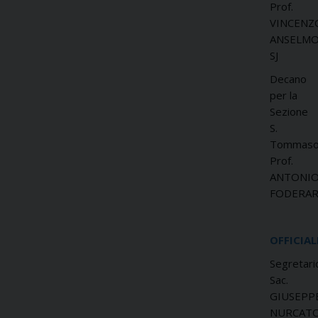
Prof.
VINCENZ
ANSELM
SJ
Decano
per la
Sezione
S.
Tommaso
Prof.
ANTONI
FODERA
OFFICIAL
Segretari
Sac.
GIUSEPP
NURCAT