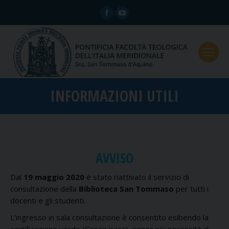
Facebook
YouTube
page
page
opens
opens
in
in
new
new
window
window
INFORMAZIONI UTILI
AVVISO
Dal
19 maggio 2020
è stato riattivato il servizio di
consultazione della
Biblioteca San Tommaso
per tutti i
docenti e gli studenti.
L’ingresso in sala consultazione è consentito esibendo la