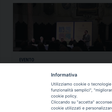
EVENTO
evento
By
22 Gennaio 2020
Informativa
Utilizziamo cookie o tecnologie s
funzionalità semplici", "miglior
cookie policy.
Cliccando su "accetta" acconsent
cookie utilizzati e personalizza