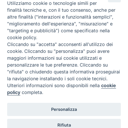
Utilizziamo cookie o tecnologie simili per
Indirizzi:
finalità tecniche e, con il tuo consenso, anche per
Viale Colli Aminei, 2
altre finalità ("interazioni e funzionalità semplici",
80131 Napoli
"miglioramento dell'esperienza", "misurazione" e
Telefono:
"targeting e pubblicità") come specificato nella
tel +39.081.7410000
cookie policy.
Cliccando su "accetta" acconsenti all'utilizzo dei
cookie. Cliccando su "personalizza" puoi avere
Email:
maggiori informazioni sui cookie utilizzati e
segreteria.st@pftim.it
amministrazione.st@pftim.it
personalizzare le tue preferenze. Cliccando su
Sito web:
"rifiuta" o chiudendo questa informativa proseguirai
https://santommaso.pftim.it/
la navigazione installando i soli cookie tecnici.
Ulteriori informazioni sono disponibili nella
cookie
SERVIZI
policy
completa.
Home
Personalizza
Pubblicazioni
Questo sito utilizza cookie tecnici e di profilazione propri e
Contatti
Rifiuta
di terze parti per le sue funzionalità. Chiudendo questo