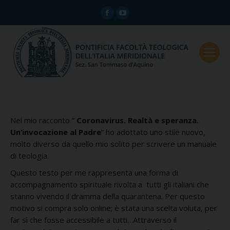
Facebook
YouTube
page
page
opens
opens
in
in
new
new
window
window
Nel mio racconto ”
Coronavirus. Realtà e speranza.
Un’invocazione al Padre
” ho adottato uno stile nuovo,
molto diverso da quello mio solito per scrivere un manuale
di teologia.
Questo testo per me rappresenta una forma di
accompagnamento spirituale rivolta a tutti gli italiani che
stanno vivendo il dramma della quarantena. Per questo
motivo si compra solo online; è stata una scelta voluta, per
far sì che fosse accessibile a tutti…Attraverso il